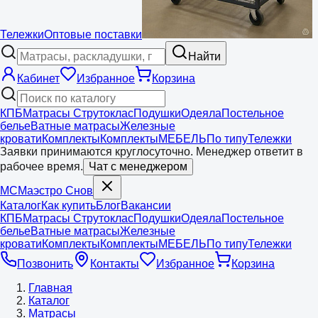
Тележки
Оптовые поставки
Найти
Кабинет
Избранное
Корзина
КПБ
Матрасы Струтоклас
Подушки
Одеяла
Постельное
белье
Ватные матрасы
Железные
кровати
Комплекты
Комплекты
МЕБЕЛЬ
По типу
Тележки
Заявки принимаются круглосуточно. Менеджер ответит в
рабочее время.
Чат с менеджером
МС
Маэстро
Снов
Каталог
Как купить
Блог
Вакансии
КПБ
Матрасы Струтоклас
Подушки
Одеяла
Постельное
белье
Ватные матрасы
Железные
кровати
Комплекты
Комплекты
МЕБЕЛЬ
По типу
Тележки
Позвонить
Контакты
Избранное
Корзина
Главная
Каталог
Матрасы