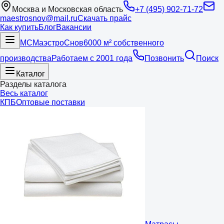
Москва и Московская область
+7 (495) 902-71-72
maestrosnov@mail.ru
Скачать прайс
Как купить
Блог
Вакансии
МС
Маэстро
Снов
6000 м² собственного
производства
Работаем с 2001 года
Позвонить
Поиск
Каталог
Разделы каталога
Весь каталог
КПБ
Оптовые поставки