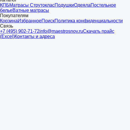
КПБ
Матрасы Струтоклас
Подушки
Одеяла
Постельное
белье
Ватные матрасы
Покупателям
Корзина
Избранное
Поиск
Политика конфиденциальности
Связь
+7 (495) 902-71-72
info@maestrosnov.ru
Скачать прайс
(Excel)
Контакты и адреса