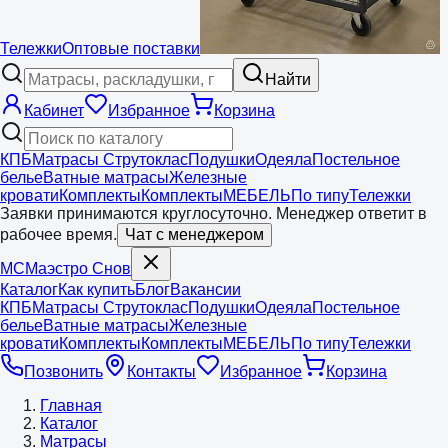
Тележки
Оптовые поставки
Найти
Кабинет
Избранное
Корзина
КПБ
Матрасы Струтоклас
Подушки
Одеяла
Постельное
белье
Ватные матрасы
Железные
кровати
Комплекты
Комплекты
МЕБЕЛЬ
По типу
Тележки
Заявки принимаются круглосуточно. Менеджер ответит в
рабочее время.
Чат с менеджером
МС
Маэстро
Снов
Каталог
Как купить
Блог
Вакансии
КПБ
Матрасы Струтоклас
Подушки
Одеяла
Постельное
белье
Ватные матрасы
Железные
кровати
Комплекты
Комплекты
МЕБЕЛЬ
По типу
Тележки
Позвонить
Контакты
Избранное
Корзина
Главная
Каталог
Матрасы