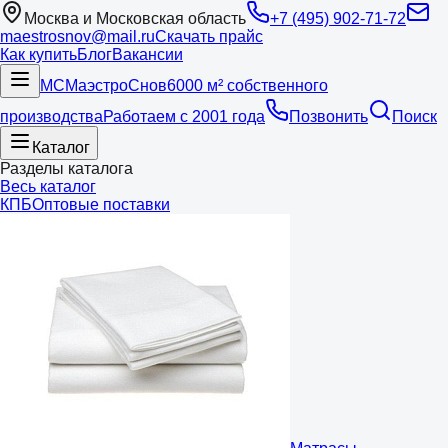
Москва и Московская область
+7 (495) 902-71-72
maestrosnov@mail.ru
Скачать прайс
Как купить
Блог
Вакансии
МС
Маэстро
Снов
6000 м² собственного
производства
Работаем с 2001 года
Позвонить
Поиск
Каталог
Разделы каталога
Весь каталог
КПБ
Оптовые поставки