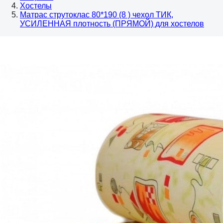
Хостелы
Матрас струтоклас 80*190 (8 ) чехол ТИК,
УСИЛЕННАЯ плотность (ПРЯМОЙ) для хостелов