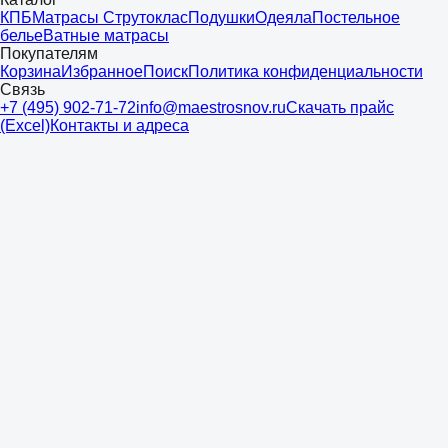
КПБ
Матрасы Струтоклас
Подушки
Одеяла
Постельное
белье
Ватные матрасы
Покупателям
Корзина
Избранное
Поиск
Политика конфиденциальности
Связь
+7 (495) 902-71-72
info@maestrosnov.ru
Скачать прайс
(Excel)
Контакты и адреса