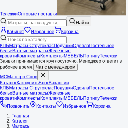
Тележки
Оптовые поставки
Найти
Кабинет
Избранное
Корзина
КПБ
Матрасы Струтоклас
Подушки
Одеяла
Постельное
белье
Ватные матрасы
Железные
кровати
Комплекты
Комплекты
МЕБЕЛЬ
По типу
Тележки
Заявки принимаются круглосуточно. Менеджер ответит в
рабочее время.
Чат с менеджером
МС
Маэстро
Снов
Каталог
Как купить
Блог
Вакансии
КПБ
Матрасы Струтоклас
Подушки
Одеяла
Постельное
белье
Ватные матрасы
Железные
кровати
Комплекты
Комплекты
МЕБЕЛЬ
По типу
Тележки
Позвонить
Контакты
Избранное
Корзина
Главная
Каталог
Матрасы