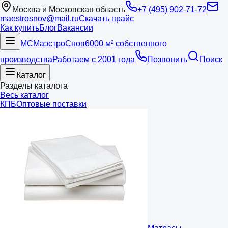
Москва и Московская область
+7 (495) 902-71-72
maestrosnov@mail.ru
Скачать прайс
Как купить
Блог
Вакансии
МС
Маэстро
Снов
6000 м² собственного
производства
Работаем с 2001 года
Позвонить
Поиск
Каталог
Разделы каталога
Весь каталог
КПБ
Оптовые поставки