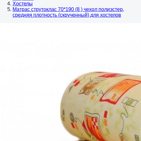
Хостелы
Матрас струтоклас 70*190 (8 ) чехол полиэстер,
средняя плотность (скрученный) для хостелов