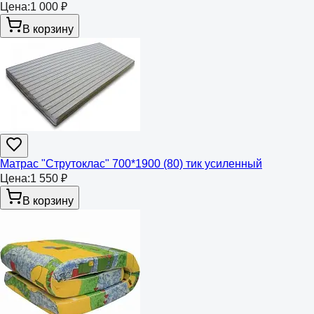
Цена:
1 000 ₽
В корзину
Матрас "Струтоклас" 700*1900 (80) тик усиленный
Цена:
1 550 ₽
В корзину