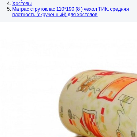
Хостелы
Матрас струтоклас 110*190 (8 ) чехол ТИК, средняя
плотность (скрученный) для хостелов