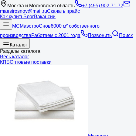
Москва и Московская область
+7 (495) 902-71-72
maestrosnov@mail.ru
Скачать прайс
Как купить
Блог
Вакансии
МС
Маэстро
Снов
6000 м² собственного
производства
Работаем с 2001 года
Позвонить
Поиск
Каталог
Разделы каталога
Весь каталог
КПБ
Оптовые поставки