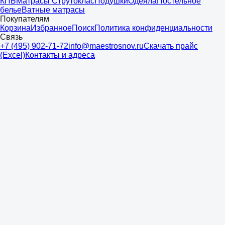
КПБ
Матрасы Струтоклас
Подушки
Одеяла
Постельное
белье
Ватные матрасы
Покупателям
Корзина
Избранное
Поиск
Политика конфиденциальности
Связь
+7 (495) 902-71-72
info@maestrosnov.ru
Скачать прайс
(Excel)
Контакты и адреса