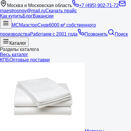
Москва и Московская область
+7 (495) 902-71-72
maestrosnov@mail.ru
Скачать прайс
Как купить
Блог
Вакансии
МС
Маэстро
Снов
6000 м² собственного
производства
Работаем с 2001 года
Позвонить
Поиск
Каталог
Разделы каталога
Весь каталог
КПБ
Оптовые поставки