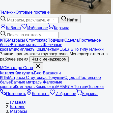
Тележки
Оптовые поставки
Найти
Кабинет
Избранное
Корзина
КПБ
Матрасы Струтоклас
Подушки
Одеяла
Постельное
белье
Ватные матрасы
Железные
кровати
Комплекты
Комплекты
МЕБЕЛЬ
По типу
Тележки
Заявки принимаются круглосуточно. Менеджер ответит в
рабочее время.
Чат с менеджером
МС
Маэстро
Снов
Каталог
Как купить
Блог
Вакансии
КПБ
Матрасы Струтоклас
Подушки
Одеяла
Постельное
белье
Ватные матрасы
Железные
кровати
Комплекты
Комплекты
МЕБЕЛЬ
По типу
Тележки
Позвонить
Контакты
Избранное
Корзина
Главная
Каталог
Матрасы