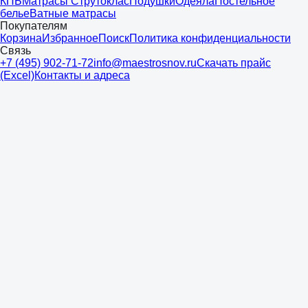
КПБ
Матрасы Струтоклас
Подушки
Одеяла
Постельное
белье
Ватные матрасы
Покупателям
Корзина
Избранное
Поиск
Политика конфиденциальности
Связь
+7 (495) 902-71-72
info@maestrosnov.ru
Скачать прайс
(Excel)
Контакты и адреса