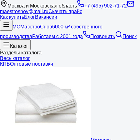
Москва и Московская область
+7 (495) 902-71-72
maestrosnov@mail.ru
Скачать прайс
Как купить
Блог
Вакансии
МС
Маэстро
Снов
6000 м² собственного
производства
Работаем с 2001 года
Позвонить
Поиск
Каталог
Разделы каталога
Весь каталог
КПБ
Оптовые поставки