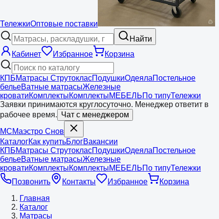
Тележки
Оптовые поставки
Найти
Кабинет
Избранное
Корзина
КПБ
Матрасы Струтоклас
Подушки
Одеяла
Постельное
белье
Ватные матрасы
Железные
кровати
Комплекты
Комплекты
МЕБЕЛЬ
По типу
Тележки
Заявки принимаются круглосуточно. Менеджер ответит в
рабочее время.
Чат с менеджером
МС
Маэстро
Снов
Каталог
Как купить
Блог
Вакансии
КПБ
Матрасы Струтоклас
Подушки
Одеяла
Постельное
белье
Ватные матрасы
Железные
кровати
Комплекты
Комплекты
МЕБЕЛЬ
По типу
Тележки
Позвонить
Контакты
Избранное
Корзина
Главная
Каталог
Матрасы