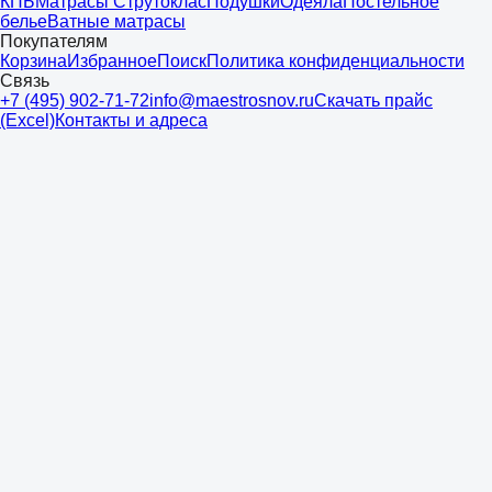
КПБ
Матрасы Струтоклас
Подушки
Одеяла
Постельное
белье
Ватные матрасы
Покупателям
Корзина
Избранное
Поиск
Политика конфиденциальности
Связь
+7 (495) 902-71-72
info@maestrosnov.ru
Скачать прайс
(Excel)
Контакты и адреса