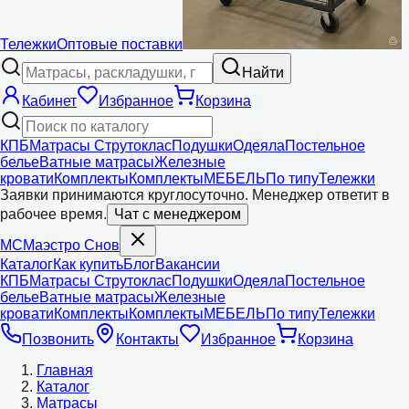
Тележки
Оптовые поставки
Найти
Кабинет
Избранное
Корзина
КПБ
Матрасы Струтоклас
Подушки
Одеяла
Постельное
белье
Ватные матрасы
Железные
кровати
Комплекты
Комплекты
МЕБЕЛЬ
По типу
Тележки
Заявки принимаются круглосуточно. Менеджер ответит в
рабочее время.
Чат с менеджером
МС
Маэстро
Снов
Каталог
Как купить
Блог
Вакансии
КПБ
Матрасы Струтоклас
Подушки
Одеяла
Постельное
белье
Ватные матрасы
Железные
кровати
Комплекты
Комплекты
МЕБЕЛЬ
По типу
Тележки
Позвонить
Контакты
Избранное
Корзина
Главная
Каталог
Матрасы