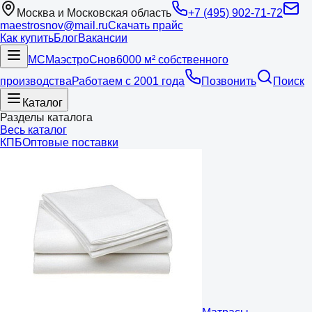
Москва и Московская область
+7 (495) 902-71-72
maestrosnov@mail.ru
Скачать прайс
Как купить
Блог
Вакансии
МС
Маэстро
Снов
6000 м² собственного
производства
Работаем с 2001 года
Позвонить
Поиск
Каталог
Разделы каталога
Весь каталог
КПБ
Оптовые поставки