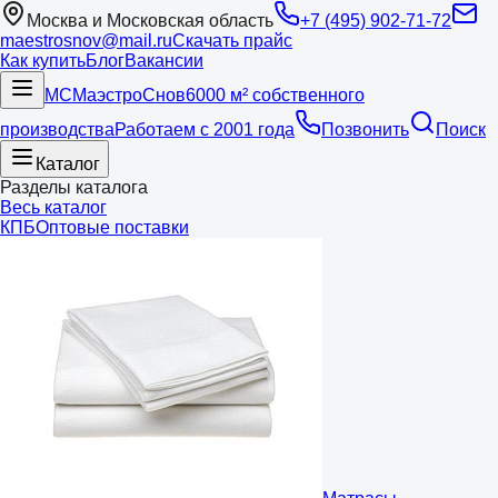
Москва и Московская область
+7 (495) 902-71-72
maestrosnov@mail.ru
Скачать прайс
Как купить
Блог
Вакансии
МС
Маэстро
Снов
6000 м² собственного
производства
Работаем с 2001 года
Позвонить
Поиск
Каталог
Разделы каталога
Весь каталог
КПБ
Оптовые поставки