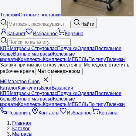
Тележки
Оптовые поставки
Найти
Кабинет
Избранное
Корзина
КПБ
Матрасы Струтоклас
Подушки
Одеяла
Постельное
белье
Ватные матрасы
Железные
кровати
Комплекты
Комплекты
МЕБЕЛЬ
По типу
Тележки
Заявки принимаются круглосуточно. Менеджер ответит в
рабочее время.
Чат с менеджером
МС
Маэстро
Снов
Каталог
Как купить
Блог
Вакансии
КПБ
Матрасы Струтоклас
Подушки
Одеяла
Постельное
белье
Ватные матрасы
Железные
кровати
Комплекты
Комплекты
МЕБЕЛЬ
По типу
Тележки
Позвонить
Контакты
Избранное
Корзина
Главная
Каталог
Матрасы