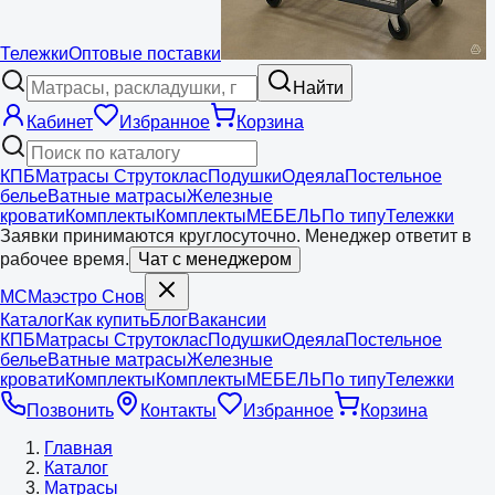
Тележки
Оптовые поставки
Найти
Кабинет
Избранное
Корзина
КПБ
Матрасы Струтоклас
Подушки
Одеяла
Постельное
белье
Ватные матрасы
Железные
кровати
Комплекты
Комплекты
МЕБЕЛЬ
По типу
Тележки
Заявки принимаются круглосуточно. Менеджер ответит в
рабочее время.
Чат с менеджером
МС
Маэстро
Снов
Каталог
Как купить
Блог
Вакансии
КПБ
Матрасы Струтоклас
Подушки
Одеяла
Постельное
белье
Ватные матрасы
Железные
кровати
Комплекты
Комплекты
МЕБЕЛЬ
По типу
Тележки
Позвонить
Контакты
Избранное
Корзина
Главная
Каталог
Матрасы