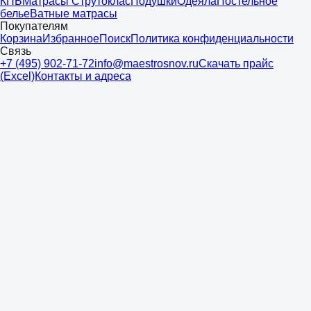
КПБ
Матрасы Струтоклас
Подушки
Одеяла
Постельное
белье
Ватные матрасы
Покупателям
Корзина
Избранное
Поиск
Политика конфиденциальности
Связь
+7 (495) 902-71-72
info@maestrosnov.ru
Скачать прайс
(Excel)
Контакты и адреса