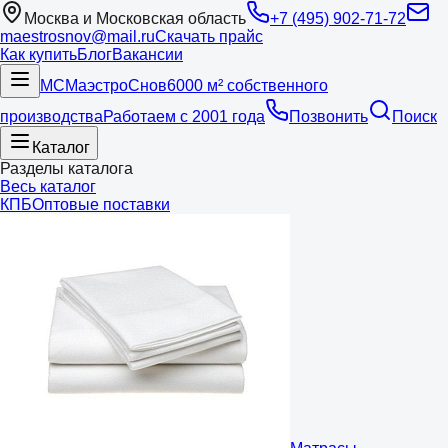
Москва и Московская область
+7 (495) 902-71-72
maestrosnov@mail.ru
Скачать прайс
Как купить
Блог
Вакансии
МС
Маэстро
Снов
6000 м² собственного
производства
Работаем с 2001 года
Позвонить
Поиск
Каталог
Разделы каталога
Весь каталог
КПБ
Оптовые поставки