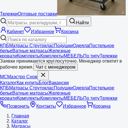
Тележки
Оптовые поставки
Найти
Кабинет
Избранное
Корзина
КПБ
Матрасы Струтоклас
Подушки
Одеяла
Постельное
белье
Ватные матрасы
Железные
кровати
Комплекты
Комплекты
МЕБЕЛЬ
По типу
Тележки
Заявки принимаются круглосуточно. Менеджер ответит в
рабочее время.
Чат с менеджером
МС
Маэстро
Снов
Каталог
Как купить
Блог
Вакансии
КПБ
Матрасы Струтоклас
Подушки
Одеяла
Постельное
белье
Ватные матрасы
Железные
кровати
Комплекты
Комплекты
МЕБЕЛЬ
По типу
Тележки
Позвонить
Контакты
Избранное
Корзина
Главная
Каталог
Матрасы