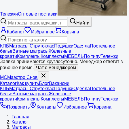
Тележки
Оптовые поставки
Найти
Кабинет
Избранное
Корзина
КПБ
Матрасы Струтоклас
Подушки
Одеяла
Постельное
белье
Ватные матрасы
Железные
кровати
Комплекты
Комплекты
МЕБЕЛЬ
По типу
Тележки
Заявки принимаются круглосуточно. Менеджер ответит в
рабочее время.
Чат с менеджером
МС
Маэстро
Снов
Каталог
Как купить
Блог
Вакансии
КПБ
Матрасы Струтоклас
Подушки
Одеяла
Постельное
белье
Ватные матрасы
Железные
кровати
Комплекты
Комплекты
МЕБЕЛЬ
По типу
Тележки
Позвонить
Контакты
Избранное
Корзина
Главная
Каталог
Матрасы