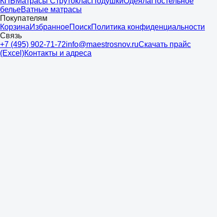
КПБ
Матрасы Струтоклас
Подушки
Одеяла
Постельное
белье
Ватные матрасы
Покупателям
Корзина
Избранное
Поиск
Политика конфиденциальности
Связь
+7 (495) 902-71-72
info@maestrosnov.ru
Скачать прайс
(Excel)
Контакты и адреса