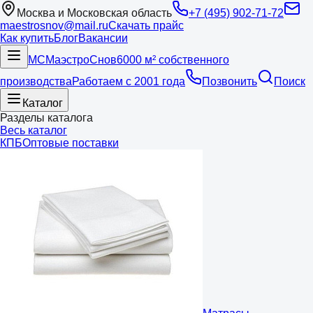
Москва и Московская область
+7 (495) 902-71-72
maestrosnov@mail.ru
Скачать прайс
Как купить
Блог
Вакансии
МС
Маэстро
Снов
6000 м² собственного
производства
Работаем с 2001 года
Позвонить
Поиск
Каталог
Разделы каталога
Весь каталог
КПБ
Оптовые поставки