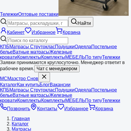
Тележки
Оптовые поставки
Найти
Кабинет
Избранное
Корзина
КПБ
Матрасы Струтоклас
Подушки
Одеяла
Постельное
белье
Ватные матрасы
Железные
кровати
Комплекты
Комплекты
МЕБЕЛЬ
По типу
Тележки
Заявки принимаются круглосуточно. Менеджер ответит в
рабочее время.
Чат с менеджером
МС
Маэстро
Снов
Каталог
Как купить
Блог
Вакансии
КПБ
Матрасы Струтоклас
Подушки
Одеяла
Постельное
белье
Ватные матрасы
Железные
кровати
Комплекты
Комплекты
МЕБЕЛЬ
По типу
Тележки
Позвонить
Контакты
Избранное
Корзина
Главная
Каталог
Матрасы