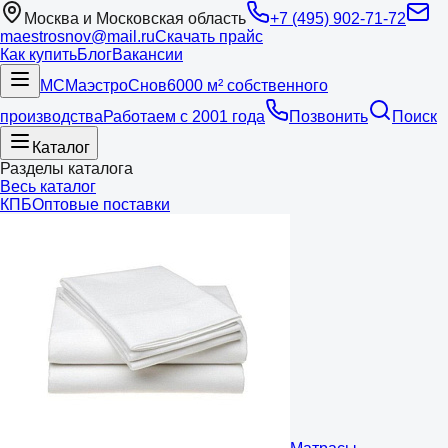
Москва и Московская область
+7 (495) 902-71-72
maestrosnov@mail.ru
Скачать прайс
Как купить
Блог
Вакансии
МС
Маэстро
Снов
6000 м² собственного
производства
Работаем с 2001 года
Позвонить
Поиск
Каталог
Разделы каталога
Весь каталог
КПБ
Оптовые поставки