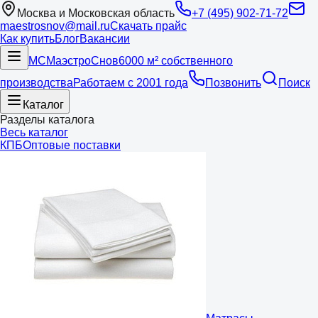
Москва и Московская область
+7 (495) 902-71-72
maestrosnov@mail.ru
Скачать прайс
Как купить
Блог
Вакансии
МС
Маэстро
Снов
6000 м² собственного
производства
Работаем с 2001 года
Позвонить
Поиск
Каталог
Разделы каталога
Весь каталог
КПБ
Оптовые поставки