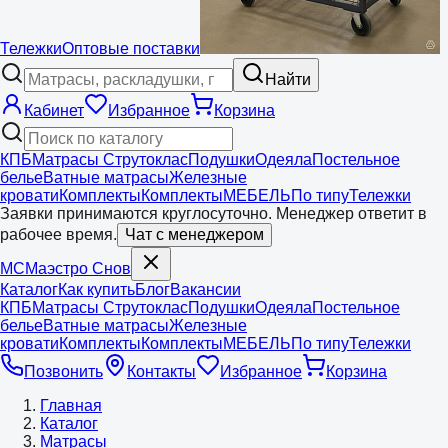
Тележки
Оптовые поставки
Найти
Кабинет
Избранное
Корзина
КПБ
Матрасы Струтоклас
Подушки
Одеяла
Постельное
белье
Ватные матрасы
Железные
кровати
Комплекты
Комплекты
МЕБЕЛЬ
По типу
Тележки
Заявки принимаются круглосуточно. Менеджер ответит в
рабочее время.
Чат с менеджером
МС
Маэстро
Снов
Каталог
Как купить
Блог
Вакансии
КПБ
Матрасы Струтоклас
Подушки
Одеяла
Постельное
белье
Ватные матрасы
Железные
кровати
Комплекты
Комплекты
МЕБЕЛЬ
По типу
Тележки
Позвонить
Контакты
Избранное
Корзина
Главная
Каталог
Матрасы