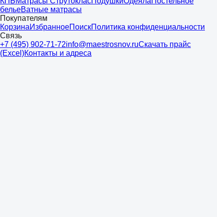
КПБ
Матрасы Струтоклас
Подушки
Одеяла
Постельное
белье
Ватные матрасы
Покупателям
Корзина
Избранное
Поиск
Политика конфиденциальности
Связь
+7 (495) 902-71-72
info@maestrosnov.ru
Скачать прайс
(Excel)
Контакты и адреса