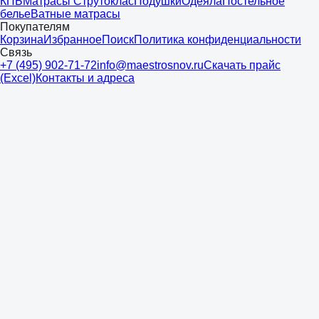
КПБ
Матрасы Струтоклас
Подушки
Одеяла
Постельное
белье
Ватные матрасы
Покупателям
Корзина
Избранное
Поиск
Политика конфиденциальности
Связь
+7 (495) 902-71-72
info@maestrosnov.ru
Скачать прайс
(Excel)
Контакты и адреса