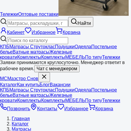
Тележки
Оптовые поставки
Найти
Кабинет
Избранное
Корзина
КПБ
Матрасы Струтоклас
Подушки
Одеяла
Постельное
белье
Ватные матрасы
Железные
кровати
Комплекты
Комплекты
МЕБЕЛЬ
По типу
Тележки
Заявки принимаются круглосуточно. Менеджер ответит в
рабочее время.
Чат с менеджером
МС
Маэстро
Снов
Каталог
Как купить
Блог
Вакансии
КПБ
Матрасы Струтоклас
Подушки
Одеяла
Постельное
белье
Ватные матрасы
Железные
кровати
Комплекты
Комплекты
МЕБЕЛЬ
По типу
Тележки
Позвонить
Контакты
Избранное
Корзина
Главная
Каталог
Матрасы