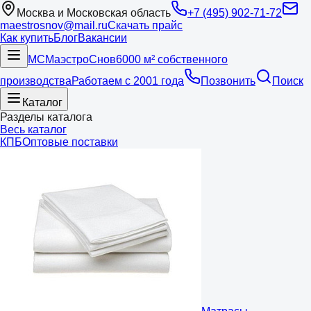
Москва и Московская область
+7 (495) 902-71-72
maestrosnov@mail.ru
Скачать прайс
Как купить
Блог
Вакансии
МС
Маэстро
Снов
6000 м² собственного
производства
Работаем с 2001 года
Позвонить
Поиск
Каталог
Разделы каталога
Весь каталог
КПБ
Оптовые поставки