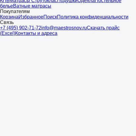
КПБ
Матрасы Струтоклас
Подушки
Одеяла
Постельное
белье
Ватные матрасы
Покупателям
Корзина
Избранное
Поиск
Политика конфиденциальности
Связь
+7 (495) 902-71-72
info@maestrosnov.ru
Скачать прайс
(Excel)
Контакты и адреса