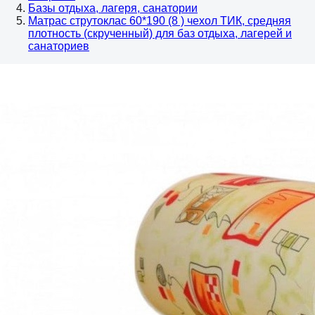
Базы отдыха, лагеря, санатории
Матрас струтоклас 60*190 (8 ) чехол ТИК, средняя
плотность (скрученный) для баз отдыха, лагерей и
санаториев