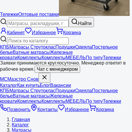
Тележки
Оптовые поставки
Найти
Кабинет
Избранное
Корзина
КПБ
Матрасы Струтоклас
Подушки
Одеяла
Постельное
белье
Ватные матрасы
Железные
кровати
Комплекты
Комплекты
МЕБЕЛЬ
По типу
Тележки
Заявки принимаются круглосуточно. Менеджер ответит в
рабочее время.
Чат с менеджером
МС
Маэстро
Снов
Каталог
Как купить
Блог
Вакансии
КПБ
Матрасы Струтоклас
Подушки
Одеяла
Постельное
белье
Ватные матрасы
Железные
кровати
Комплекты
Комплекты
МЕБЕЛЬ
По типу
Тележки
Позвонить
Контакты
Избранное
Корзина
Главная
Каталог
Матрасы