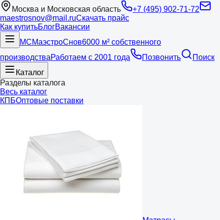
Москва и Московская область
+7 (495) 902-71-72
maestrosnov@mail.ru
Скачать прайс
Как купить
Блог
Вакансии
МС
Маэстро
Снов
6000 м² собственного
производства
Работаем с 2001 года
Позвонить
Поиск
Каталог
Разделы каталога
Весь каталог
КПБ
Оптовые поставки