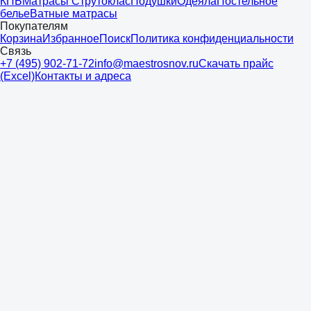
КПБ
Матрасы Струтоклас
Подушки
Одеяла
Постельное
белье
Ватные матрасы
Покупателям
Корзина
Избранное
Поиск
Политика конфиденциальности
Связь
+7 (495) 902-71-72
info@maestrosnov.ru
Скачать прайс
(Excel)
Контакты и адреса