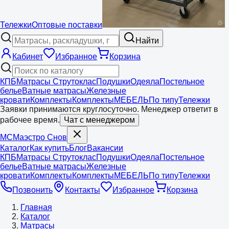
Тележки
Оптовые поставки
Найти
Кабинет
Избранное
Корзина
КПБ
Матрасы Струтоклас
Подушки
Одеяла
Постельное
белье
Ватные матрасы
Железные
кровати
Комплекты
Комплекты
МЕБЕЛЬ
По типу
Тележки
Заявки принимаются круглосуточно. Менеджер ответит в
рабочее время.
Чат с менеджером
МС
Маэстро
Снов
Каталог
Как купить
Блог
Вакансии
КПБ
Матрасы Струтоклас
Подушки
Одеяла
Постельное
белье
Ватные матрасы
Железные
кровати
Комплекты
Комплекты
МЕБЕЛЬ
По типу
Тележки
Позвонить
Контакты
Избранное
Корзина
Главная
Каталог
Матрасы