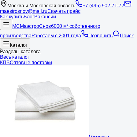
Москва и Московская область
+7 (495) 902-71-72
maestrosnov@mail.ru
Скачать прайс
Как купить
Блог
Вакансии
МС
Маэстро
Снов
6000 м² собственного
производства
Работаем с 2001 года
Позвонить
Поиск
Каталог
Разделы каталога
Весь каталог
КПБ
Оптовые поставки