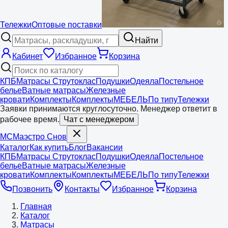
Тележки
Оптовые поставки
Найти
Кабинет
Избранное
Корзина
КПБ
Матрасы Струтоклас
Подушки
Одеяла
Постельное
белье
Ватные матрасы
Железные
кровати
Комплекты
Комплекты
МЕБЕЛЬ
По типу
Тележки
Заявки принимаются круглосуточно. Менеджер ответит в
рабочее время.
Чат с менеджером
МС
Маэстро
Снов
Каталог
Как купить
Блог
Вакансии
КПБ
Матрасы Струтоклас
Подушки
Одеяла
Постельное
белье
Ватные матрасы
Железные
кровати
Комплекты
Комплекты
МЕБЕЛЬ
По типу
Тележки
Позвонить
Контакты
Избранное
Корзина
Главная
Каталог
Матрасы