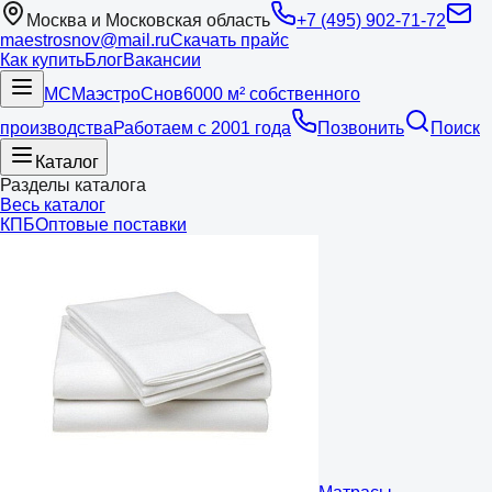
Москва и Московская область
+7 (495) 902-71-72
maestrosnov@mail.ru
Скачать прайс
Как купить
Блог
Вакансии
МС
Маэстро
Снов
6000 м² собственного
производства
Работаем с 2001 года
Позвонить
Поиск
Каталог
Разделы каталога
Весь каталог
КПБ
Оптовые поставки