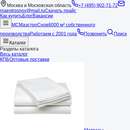
Москва и Московская область
+7 (495) 902-71-72
maestrosnov@mail.ru
Скачать прайс
Как купить
Блог
Вакансии
МС
Маэстро
Снов
6000 м² собственного
производства
Работаем с 2001 года
Позвонить
Поиск
Каталог
Разделы каталога
Весь каталог
КПБ
Оптовые поставки