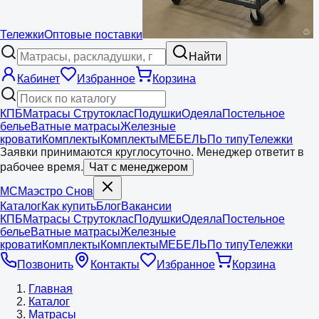
Тележки
Оптовые поставки
Найти
Кабинет
Избранное
Корзина
КПБ
Матрасы Струтоклас
Подушки
Одеяла
Постельное
белье
Ватные матрасы
Железные
кровати
Комплекты
Комплекты
МЕБЕЛЬ
По типу
Тележки
Заявки принимаются круглосуточно. Менеджер ответит в
рабочее время.
Чат с менеджером
МС
Маэстро
Снов
Каталог
Как купить
Блог
Вакансии
КПБ
Матрасы Струтоклас
Подушки
Одеяла
Постельное
белье
Ватные матрасы
Железные
кровати
Комплекты
Комплекты
МЕБЕЛЬ
По типу
Тележки
Позвонить
Контакты
Избранное
Корзина
Главная
Каталог
Матрасы