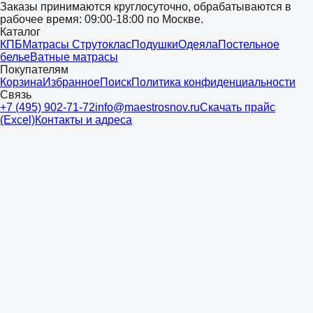
Заказы принимаются круглосуточно, обрабатываются в
рабочее время: 09:00-18:00 по Москве.
Каталог
КПБ
Матрасы Струтоклас
Подушки
Одеяла
Постельное
белье
Ватные матрасы
Покупателям
Корзина
Избранное
Поиск
Политика конфиденциальности
Связь
+7 (495) 902-71-72
info@maestrosnov.ru
Скачать прайс
(Excel)
Контакты и адреса