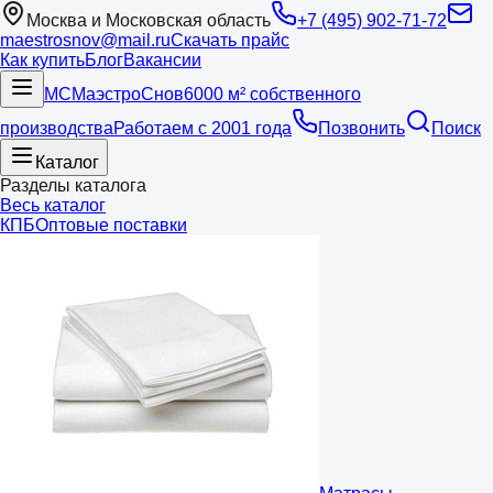
Москва и Московская область
+7 (495) 902-71-72
maestrosnov@mail.ru
Скачать прайс
Как купить
Блог
Вакансии
МС
Маэстро
Снов
6000 м² собственного
производства
Работаем с 2001 года
Позвонить
Поиск
Каталог
Разделы каталога
Весь каталог
КПБ
Оптовые поставки