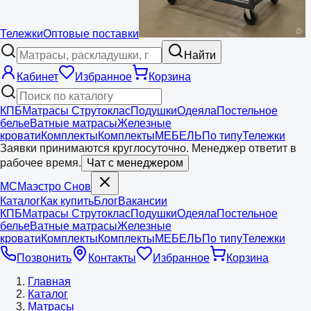
Тележки
Оптовые поставки
Найти
Кабинет
Избранное
Корзина
КПБ
Матрасы Струтоклас
Подушки
Одеяла
Постельное
белье
Ватные матрасы
Железные
кровати
Комплекты
Комплекты
МЕБЕЛЬ
По типу
Тележки
Заявки принимаются круглосуточно. Менеджер ответит в
рабочее время.
Чат с менеджером
МС
Маэстро
Снов
Каталог
Как купить
Блог
Вакансии
КПБ
Матрасы Струтоклас
Подушки
Одеяла
Постельное
белье
Ватные матрасы
Железные
кровати
Комплекты
Комплекты
МЕБЕЛЬ
По типу
Тележки
Позвонить
Контакты
Избранное
Корзина
Главная
Каталог
Матрасы