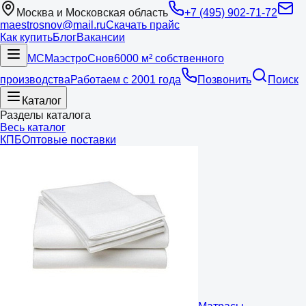
Москва и Московская область
+7 (495) 902-71-72
maestrosnov@mail.ru
Скачать прайс
Как купить
Блог
Вакансии
МС
Маэстро
Снов
6000 м² собственного
производства
Работаем с 2001 года
Позвонить
Поиск
Каталог
Разделы каталога
Весь каталог
КПБ
Оптовые поставки