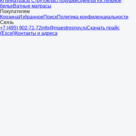
КПБ
Матрасы Струтоклас
Подушки
Одеяла
Постельное
белье
Ватные матрасы
Покупателям
Корзина
Избранное
Поиск
Политика конфиденциальности
Связь
+7 (495) 902-71-72
info@maestrosnov.ru
Скачать прайс
(Excel)
Контакты и адреса